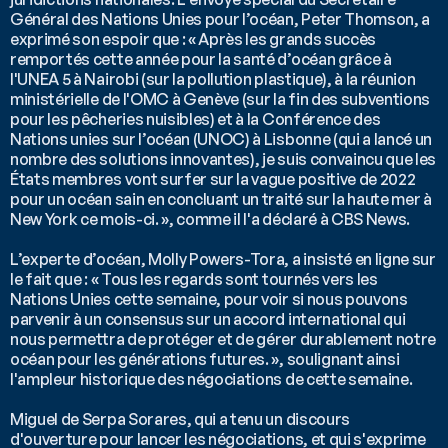
Général des Nations Unies pour l’océan, Peter Thomson, a 
exprimé son espoir que : « Après les grands succès 
remportés cette année pour la santé d’océan grâce à 
l'UNEA 5 à Nairobi (sur la pollution plastique), à la réunion 
ministérielle de l'OMC à Genève (sur la fin des subventions 
pour les pêcheries nuisibles) et à la Conférence des 
Nations unies sur l’océan (UNOC) à Lisbonne (qui a lancé un 
nombre des solutions innovantes), je suis convaincu que les 
États membres vont surfer sur la vague positive de 2022 
pour un océan sain en concluant un traité sur la haute mer à 
New York ce mois-ci. », comme il l'a déclaré à CBS News.  
L’experte d’océan, Molly Powers-Tora, a insisté en ligne sur 
le fait que : « Tous les regards sont tournés vers les 
Nations Unies cette semaine, pour voir si nous pouvons 
parvenir à un consensus sur un accord international qui 
nous permettra de protéger et de gérer durablement notre 
océan pour les générations futures. », soulignant ainsi 
l'ampleur historique des négociations de cette semaine.
Miguel de Serpa Sorares, qui a tenu un discours 
d'ouverture pour lancer les négociations, et qui s'exprime 