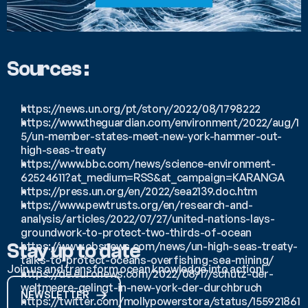
Sources :
https://news.un.org/pt/story/2022/08/1798222
https://www.theguardian.com/environment/2022/aug/1
5/un-member-states-meet-new-york-hammer-out-
high-seas-treaty
https://www.bbc.com/news/science-environment-
62524611?at_medium=RSS&at_campaign=KARANGA
https://press.un.org/en/2022/sea2139.doc.htm 
https://www.pewtrusts.org/en/research-and-
analysis/articles/2022/07/27/united-nations-lays-
groundwork-to-protect-two-thirds-of-ocean 
https://www.cbsnews.com/news/un-high-seas-treaty-
Stay up to date
talks-to-protect-oceans-overfishing-sea-mining/
Join us and transform ocean knowledge into action!
https://de.euronews.com/2022/08/17/schutz-der-
weltmeere-gelingt-in-new-york-der-durchbruch
NEWSLETTER
https://twitter.com/mollypowerstora/status/155921861