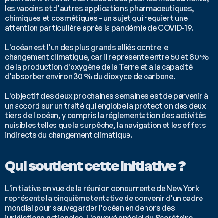
les vaccins et d'autres applications pharmaceutiques, 
chimiques et cosmétiques - un sujet qui requiert une 
attention particulière après la pandémie de COVID-19.
L'océan est l'un des plus grands alliés contre le 
changement climatique, car il représente entre 50 et 80 % 
de la production d'oxygène de la Terre et a la capacité 
d'absorber environ 30 % du dioxyde de carbone.
L'objectif des deux prochaines semaines est de parvenir à 
un accord sur un traité qui englobe la protection des deux 
tiers de l'océan, y compris la réglementation des activités 
nuisibles telles que la surpêche, la navigation et les effets 
indirects du changement climatique.
Qui soutient cette initiative ?
L'initiative en vue de la réunion concurrente de New York 
représente la cinquième tentative de convenir d'un cadre 
mondial pour sauvegarder l'océan en dehors des 
juridictions nationales. L'envoyé spécial du Secrétaire 