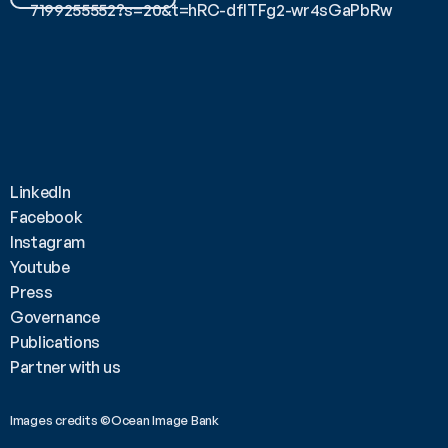
7199255552?s=20&t=hRC-dfITFg2-wr4sGaPbRw
LinkedIn
Facebook
Instagram
Youtube
Press
Governance
Publications
Partner with us
Images credits ©Ocean Image Bank 