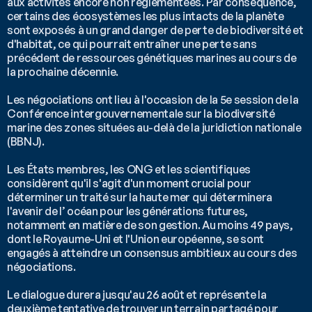
aux activités encore non réglementées. Par conséquence, 
certains des écosystèmes les plus intacts de la planète 
sont exposés à un grand danger de perte de biodiversité et 
d'habitat, ce qui pourrait entraîner une perte sans 
précédent de ressources génétiques marines au cours de 
la prochaine décennie. 
Les négociations ont lieu à l'occasion de la 5e session de la 
Conférence intergouvernementale sur la biodiversité 
marine des zones situées au-delà de la juridiction nationale 
(BBNJ).
Les États membres, les ONG et les scientifiques 
considèrent qu'il s'agit d'un moment crucial pour 
déterminer un traité sur la haute mer qui déterminera 
l'avenir de l’ océan pour les générations futures, 
notamment en matière de son gestion. Au moins 49 pays, 
dont le Royaume-Uni et l'Union européenne, se sont 
engagés à atteindre un consensus ambitieux au cours des 
négociations. 
Le dialogue durera jusqu'au 26 août et représente la 
deuxième tentative de trouver un terrain partagé pour 