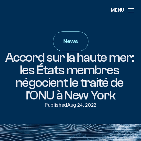
MENU
ABOUT
NEWS
News
EVENTS
PROJECTS
Accord sur la haute mer: 
RESOURCES
GOVERNANCE
les États membres 
négocient le traité de 
COMMUNITY
l'ONU à New York
Published
Aug 24, 2022