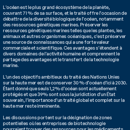
L'océan est le plus grand écosystème de la planète, 
couvrant 71 % de sa surface, et le traité offre l'occasion de 
débattre de la diversité biologique de l'océan, notamment 
des ressources génétiques marines. Préserver les 
ressources génétiques marines telles que les plantes, les 
animaux et autres organismes océaniques, c'est préserver 
une source de connaissances qui a une forte valeur 
commerciale et scientifique. Ces avantages s'étendent à 
divers domaines de l'activité humaine et comprennent le 
partage des avantages et le transfert de la technologie 
marine. 
L'un des objectifs ambitieux du traité des Nations Unies 
sur la haute mer est de conserver 30 % d’océan d'ici à 2030. 
Étant donné que seuls 1,2% d’océan sont actuellement 
protégés et que 39% sont sous la juridiction d'un État 
souverain, l'importance d'un traité global et complet sur la 
haute mer reste imminente.
Les discussions portent sur la désignation de zones 
potentielles où les entreprises de biotechnologie 
pourraient trouver des ressources pour les médicaments, 